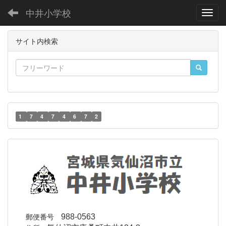
中井小学校
Toggl
サイト内検索
1
7
4
7
4
6
7
2
郵便番号
988-0563