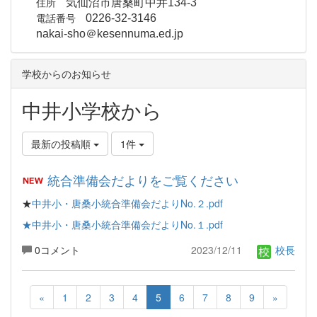
住所
気仙沼市唐桑町中井134-3
電話番号
0226-32-3146
nakai-sho＠kesennuma.ed.jp
学校からのお知らせ
中井小学校から
最新の投稿順
1件
統合準備会だよりをご覧ください
★
中井小・唐桑小統合準備会だよりNo.２.pdf
★中井小・唐桑小統合準備会だよりNo.１.pdf
0コメント
2023/12/11
校長
«
1
2
3
4
5
6
7
8
9
»