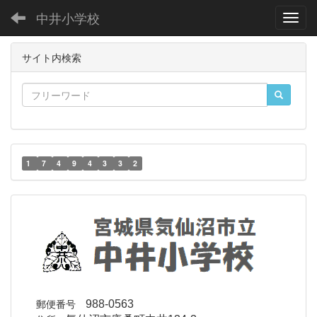
中井小学校
Toggl
サイト内検索
1
7
4
9
4
3
3
2
郵便番号
988-0563