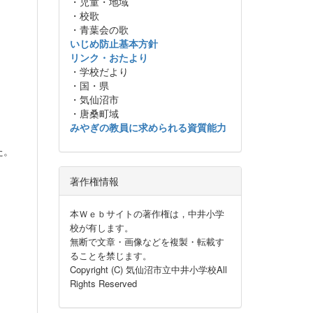
・児童・地域
・校歌
・青葉会の歌
いじめ防止基本方針
リンク・おたより
・学校だより
・国・県
・気仙沼市
・唐桑町域
みやぎの教員に求められる資質能力
た。
著作権情報
本Ｗｅｂサイトの著作権は，中井小学
校が有します。
無断で文章・画像などを複製・転載す
ることを禁じます。
Copyright (C) 気仙沼市立中井小学校All
Rights Reserved