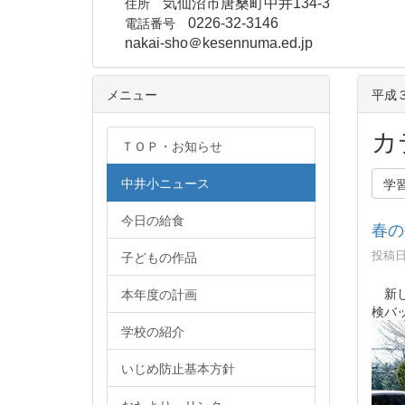
住所
気仙沼市唐桑町中井134-3
電話番号
0226-32-3146
nakai-sho＠kesennuma.ed.jp
メニュー
平成
カ
ＴＯＰ・お知らせ
中井小ニュース
学
今日の給食
春の
投稿日時
子どもの作品
新し
本年度の計画
検バ
学校の紹介
いじめ防止基本方針