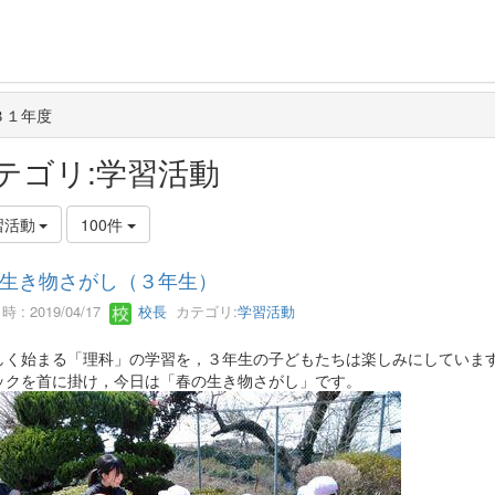
３１年度
テゴリ:学習活動
習活動
100件
生き物さがし（３年生）
 : 2019/04/17
校長
カテゴリ:
学習活動
く始まる「理科」の学習を，３年生の子どもたちは楽しみにしていま
ックを首に掛け，今日は「春の生き物さがし」です。