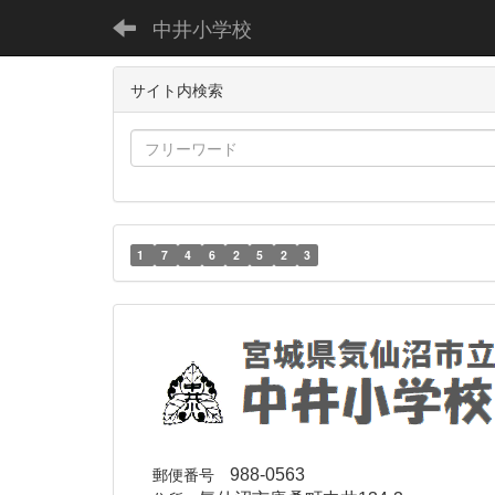
中井小学校
サイト内検索
1
7
4
6
2
5
2
3
郵便番号
988-0563