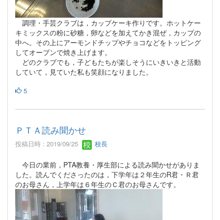
調理・手芸クラブは，カップケーキ作りです。ホットケー
キミックスの粉に砂糖，卵などを加えてかき混ぜ，カップの
中へ。その上にアーモンドチップやチョコなどをトッピング
してオーブンで焼き上げます。
どのクラブでも，子どもたちが楽しそうにいきいきと活動
していて，見ていた私も笑顔になりました。
5
ＰＴＡ読み聞かせ
投稿日時 : 2019/09/25
校長
今日の業前，PTA教養・厚生部による読み聞かせがありま
した。読んでくださったのは，下学年は２年生のR君・Ｒ君
のお母さん，上学年は６年生のＣ君のお母さんです。