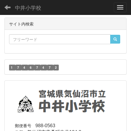
中井小学校
Toggl
サイト内検索
1
7
4
6
7
4
7
2
郵便番号
988-0563