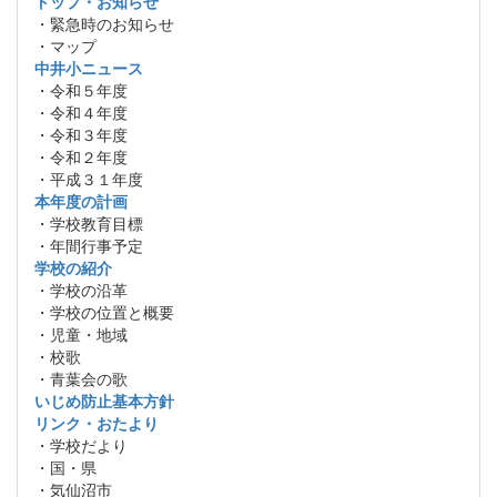
トップ・お知らせ
・緊急時のお知らせ
・マップ
中井小ニュース
・令和５年度
・令和４年度
・令和３年度
・令和２年度
・平成３１年度
本年度の計画
・学校教育目標
・年間行事予定
学校の紹介
・学校の沿革
・学校の位置と概要
・児童・地域
・校歌
・青葉会の歌
いじめ防止基本方針
リンク・おたより
・学校だより
・国・県
・気仙沼市