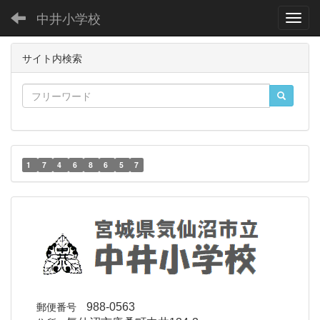
中井小学校
Toggl
サイト内検索
1
7
4
6
8
6
5
7
郵便番号
988-0563