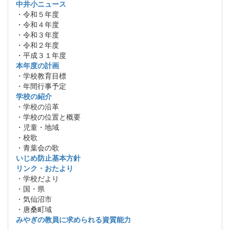
中井小ニュース
・令和５年度
・令和４年度
・令和３年度
・令和２年度
・平成３１年度
本年度の計画
・学校教育目標
・年間行事予定
学校の紹介
・学校の沿革
・学校の位置と概要
・児童・地域
・校歌
・青葉会の歌
いじめ防止基本方針
リンク・おたより
・学校だより
・国・県
・気仙沼市
・唐桑町域
みやぎの教員に求められる資質能力