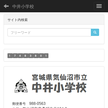
中井小学校
Toggl
サイト内検索
1
7
4
8
3
8
0
1
郵便番号
988-0563