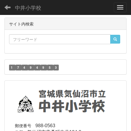
中井小学校
Toggl
サイト内検索
1
7
4
9
4
9
5
3
郵便番号
988-0563