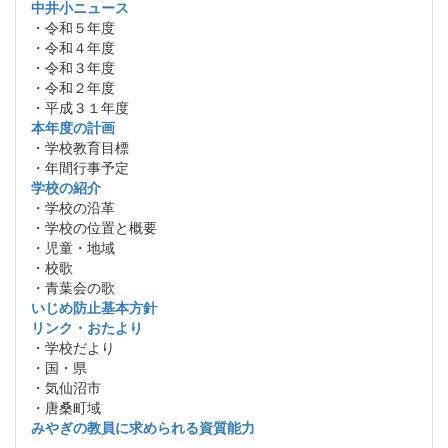
中井小ニュース
・令和５年度
・令和４年度
・令和３年度
・令和２年度
・平成３１年度
本年度の計画
・学校教育目標
・年間行事予定
学校の紹介
・学校の沿革
・学校の位置と概要
・児童・地域
・校歌
・青葉会の歌
いじめ防止基本方針
リンク・おたより
・学校だより
・国・県
・気仙沼市
・唐桑町域
みやぎの教員に求められる資質能力