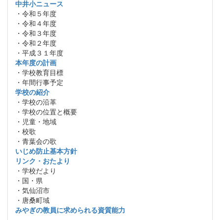
中井小ニュース
・令和５年度
・令和４年度
・令和３年度
・令和２年度
・平成３１年度
本年度の計画
・学校教育目標
・年間行事予定
学校の紹介
・学校の沿革
・学校の位置と概要
・児童・地域
・校歌
・青葉会の歌
いじめ防止基本方針
リンク・おたより
・学校だより
・国・県
・気仙沼市
・唐桑町域
みやぎの教員に求められる資質能力