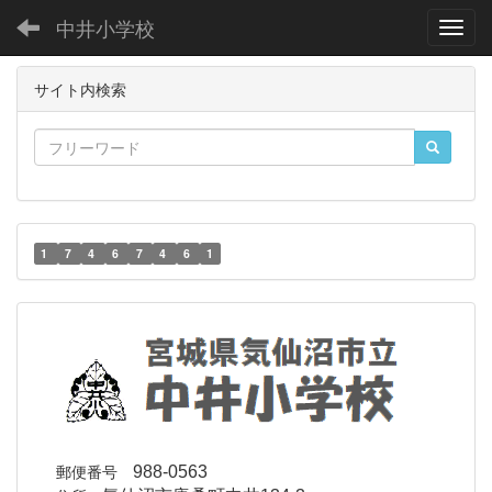
中井小学校
Toggl
サイト内検索
1
7
4
6
7
4
6
1
郵便番号
988-0563