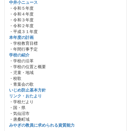
中井小ニュース
・令和５年度
・令和４年度
・令和３年度
・令和２年度
・平成３１年度
本年度の計画
・学校教育目標
・年間行事予定
学校の紹介
・学校の沿革
・学校の位置と概要
・児童・地域
・校歌
・青葉会の歌
いじめ防止基本方針
リンク・おたより
・学校だより
・国・県
・気仙沼市
・唐桑町域
みやぎの教員に求められる資質能力