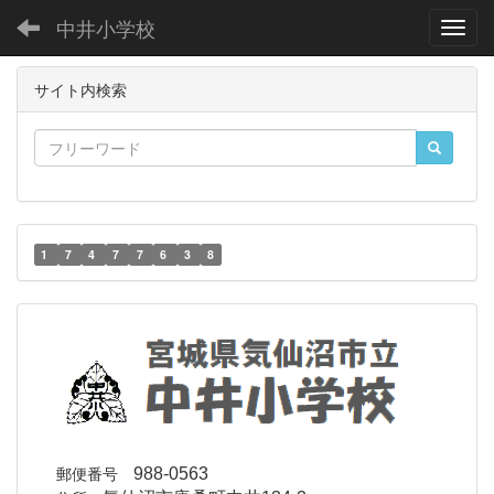
中井小学校
Toggl
サイト内検索
1
7
4
7
7
6
3
8
郵便番号
988-0563