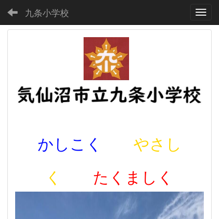
九条小学校
Toggl
かしこく
やさし
く
たくましく