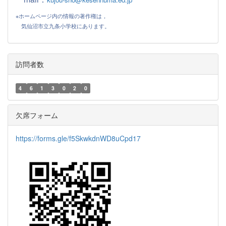
※ホームページ内の情報の著作権は，
気仙沼市立九条小学校にあります。
訪問者数
4
6
1
3
0
2
0
欠席フォーム
https://forms.gle/f5SkwkdnWD8uCpd17