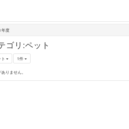
３年度
テゴリ:ペット
ット
1件
がありません。