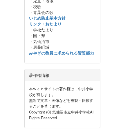
・児童・地域
・校歌
・青葉会の歌
いじめ防止基本方針
リンク・おたより
・学校だより
・国・県
・気仙沼市
・唐桑町域
みやぎの教員に求められる資質能力
著作権情報
本Ｗｅｂサイトの著作権は，中井小学
校が有します。
無断で文章・画像などを複製・転載す
ることを禁じます。
Copyright (C) 気仙沼市立中井小学校All
Rights Reserved