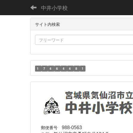
中井小学校
サイト内検索
1
7
4
6
4
4
8
1
郵便番号
988-0563