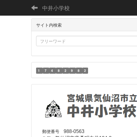
中井小学校
サイト内検索
1
7
4
8
2
9
8
2
郵便番号
988-0563