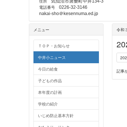
住所
気仙沼市唐桑町中井134-3
電話番号
0226-32-3146
nakai-sho＠kesennuma.ed.jp
メニュー
令和
2
ＴＯＰ・お知らせ
中井小ニュース
20
今日の給食
記事
子どもの作品
本年度の計画
学校の紹介
いじめ防止基本方針