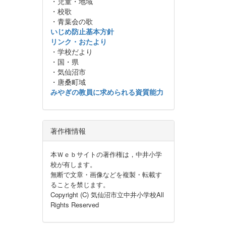
・児童・地域
・校歌
・青葉会の歌
いじめ防止基本方針
リンク・おたより
・学校だより
・国・県
・気仙沼市
・唐桑町域
みやぎの教員に求められる資質能力
著作権情報
本Ｗｅｂサイトの著作権は，中井小学
校が有します。
無断で文章・画像などを複製・転載す
ることを禁じます。
Copyright (C) 気仙沼市立中井小学校All
Rights Reserved