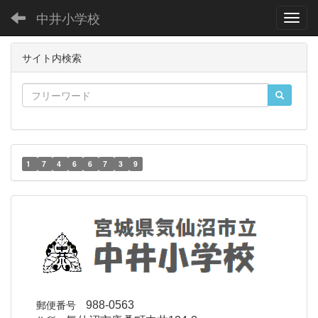
中井小学校
Toggl
サイト内検索
1
7
4
6
6
7
3
9
郵便番号
988-0563