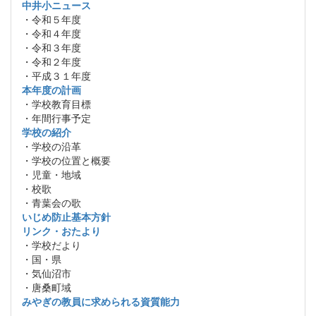
中井小ニュース
・令和５年度
・令和４年度
・令和３年度
・令和２年度
・平成３１年度
本年度の計画
・学校教育目標
・年間行事予定
学校の紹介
・学校の沿革
・学校の位置と概要
・児童・地域
・校歌
・青葉会の歌
いじめ防止基本方針
リンク・おたより
・学校だより
・国・県
・気仙沼市
・唐桑町域
みやぎの教員に求められる資質能力