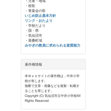
・児童・地域
・校歌
・青葉会の歌
いじめ防止基本方針
リンク・おたより
・学校だより
・国・県
・気仙沼市
・唐桑町域
みやぎの教員に求められる資質能力
著作権情報
本Ｗｅｂサイトの著作権は，中井小学
校が有します。
無断で文章・画像などを複製・転載す
ることを禁じます。
Copyright (C) 気仙沼市立中井小学校All
Rights Reserved