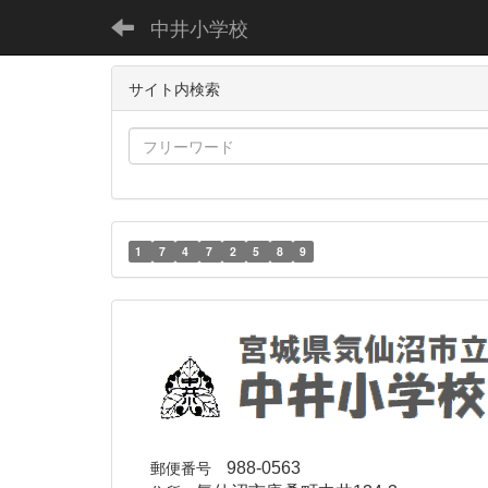
中井小学校
サイト内検索
1
7
4
7
2
5
8
9
郵便番号
988-0563