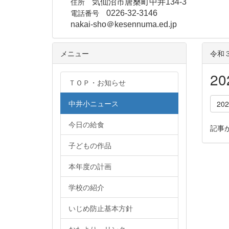
住所
気仙沼市唐桑町中井134-3
電話番号
0226-32-3146
nakai-sho＠kesennuma.ed.jp
メニュー
令和
2
ＴＯＰ・お知らせ
中井小ニュース
20
今日の給食
記事
子どもの作品
本年度の計画
学校の紹介
いじめ防止基本方針