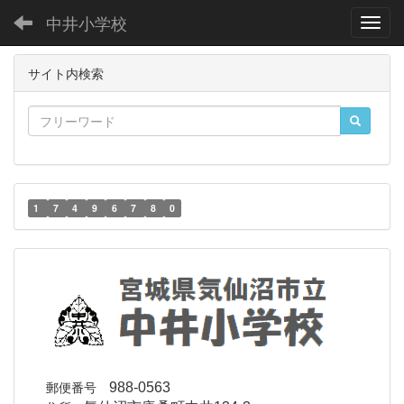
中井小学校
Toggl
サイト内検索
1
7
4
9
6
7
8
0
郵便番号
988-0563