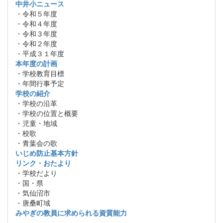
中井小ニュース
・令和５年度
・令和４年度
・令和３年度
・令和２年度
・平成３１年度
本年度の計画
・学校教育目標
・年間行事予定
学校の紹介
・学校の沿革
・学校の位置と概要
・児童・地域
・校歌
・青葉会の歌
いじめ防止基本方針
リンク・おたより
・学校だより
・国・県
・気仙沼市
・唐桑町域
みやぎの教員に求められる資質能力