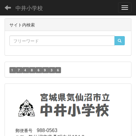
中井小学校
Toggl
サイト内検索
1
7
4
8
6
9
3
6
郵便番号
988-0563