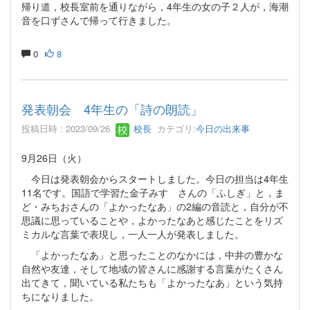
帰り道，校長室前を通りながら，4年生の女の子２人が，海潮
音を口ずさんで帰って行きました。
0
8
発表朝会 4年生の「詩の朗読」
投稿日時 : 2023/09/26
校長
カテゴリ:
今日の出来事
9月26日（火）
今日は発表朝会からスタートしました。今日の担当は4年生
11名です。国語で学習た金子みすゞさんの「ふしぎ」と，ま
ど・みちおさんの「よかったなあ」の2編の音読と，自分が不
思議に思っていることや，よかったなあと感じたことをリズ
ミカルな言葉で表現し，一人一人が発表しました。
「よかったなあ」と思ったことのなかには，中井の豊かな
自然や友達，そして地域の皆さんに感謝する言葉がたくさん
出てきて，聞いている私たちも「よかったなあ」という気持
ちになりました。