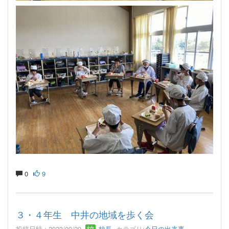
0
9
３・４年生 中井の地域を歩く会
投稿日時 : 2023/09/29
校長
カテゴリ:
今日の出来事