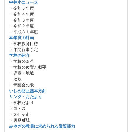
中井小ニュース
・令和５年度
・令和４年度
・令和３年度
・令和２年度
・平成３１年度
本年度の計画
・学校教育目標
・年間行事予定
学校の紹介
・学校の沿革
・学校の位置と概要
・児童・地域
・校歌
・青葉会の歌
いじめ防止基本方針
リンク・おたより
・学校だより
・国・県
・気仙沼市
・唐桑町域
みやぎの教員に求められる資質能力