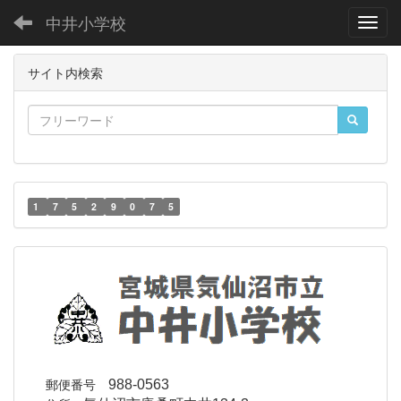
中井小学校
Toggl
サイト内検索
1
7
5
2
9
0
7
5
郵便番号
988-0563