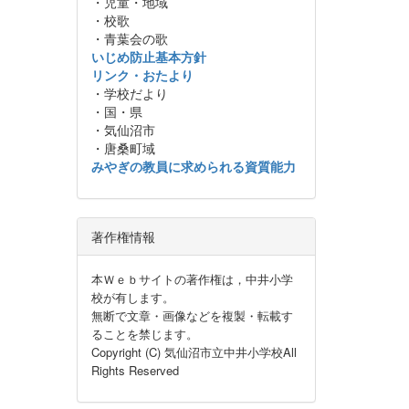
・児童・地域
・校歌
・青葉会の歌
いじめ防止基本方針
リンク・おたより
・学校だより
・国・県
・気仙沼市
・唐桑町域
みやぎの教員に求められる資質能力
著作権情報
本Ｗｅｂサイトの著作権は，中井小学
校が有します。
無断で文章・画像などを複製・転載す
ることを禁じます。
Copyright (C) 気仙沼市立中井小学校All
Rights Reserved