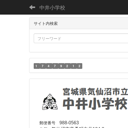
中井小学校
サイト内検索
1
7
4
7
9
2
1
2
郵便番号
988-0563