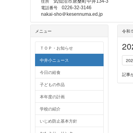
住所
気仙沼市唐桑町中井134-3
電話番号
0226-32-3146
nakai-sho＠kesennuma.ed.jp
メニュー
令和
2
ＴＯＰ・お知らせ
中井小ニュース
20
今日の給食
記事
子どもの作品
本年度の計画
学校の紹介
いじめ防止基本方針