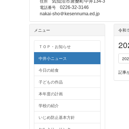
住所
気仙沼市唐桑町中井134-3
電話番号
0226-32-3146
nakai-sho＠kesennuma.ed.jp
メニュー
令和
2
ＴＯＰ・お知らせ
中井小ニュース
20
今日の給食
記事
子どもの作品
本年度の計画
学校の紹介
いじめ防止基本方針