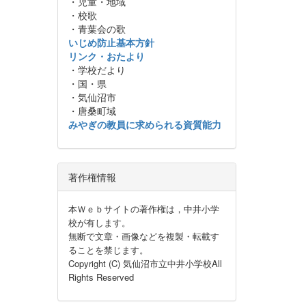
・児童・地域
・校歌
・青葉会の歌
いじめ防止基本方針
リンク・おたより
・学校だより
・国・県
・気仙沼市
・唐桑町域
みやぎの教員に求められる資質能力
著作権情報
本Ｗｅｂサイトの著作権は，中井小学
校が有します。
無断で文章・画像などを複製・転載す
ることを禁じます。
Copyright (C) 気仙沼市立中井小学校All
Rights Reserved