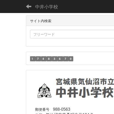
中井小学校
サイト内検索
1
7
4
8
3
6
7
0
郵便番号
988-0563