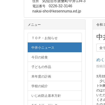
住所
気仙沼市唐桑町中井134-3
電話番号
0226-32-3146
nakai-sho＠kesennuma.ed.jp
メニュー
令和
中
ＴＯＰ・お知らせ
中井小ニュース
全
今日の給食
めく
投稿日時
子どもの作品
3月2
本年度の計画
少し
トI
学校の紹介
のは
いた
いじめ防止基本方針
くさ
たの