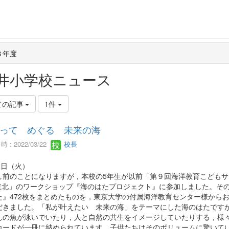
３年度
井小学校ニュース
ての記事
1件
って めぐる 未来の海
 : 2022/03/22
校長
2日（火）
前のことになりますが，本校の5年生が以前「第９回海洋教育こどもサ
n東北」のワークショップ『海のはたプロジェクト』に参加しました。そ
た』472枚をまとめたものを，東京大学の付属海洋教育センター様から
だきました。「私が叶えたい 未来の海」をテーマにした海のはたです
んの魚が泳いでいたり，人と自然の共生をイメージしていたりする，様
カードが一冊に納められています。子供たちはそのボリュームに驚いて