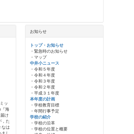
お知らせ
トップ・お知らせ
・緊急時のお知らせ
・マップ
中井小ニュース
・令和５年度
・令和４年度
・令和３年度
・令和２年度
・平成３１年度
本年度の計画
ミッ
・学校教育目標
の『海
・年間行事予定
お届け
学校の紹介
が，た
・学校の沿革
々なは
・学校の位置と概要
いまし