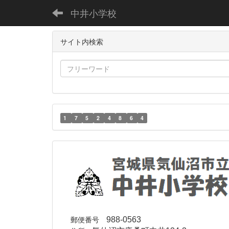
中井小学校
サイト内検索
1
7
5
2
4
8
6
4
郵便番号
988-0563