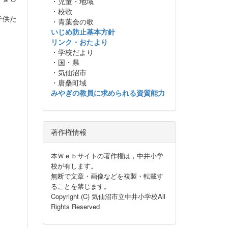
・児童・地域
・校歌
子供た
・青葉会の歌
いじめ防止基本方針
リンク・おたより
・学校だより
・国・県
・気仙沼市
・唐桑町域
みやぎの教員に求められる資質能力
著作権情報
本Ｗｅｂサイトの著作権は，中井小学
校が有します。
無断で文章・画像などを複製・転載す
ることを禁じます。
Copyright (C) 気仙沼市立中井小学校All
Rights Reserved