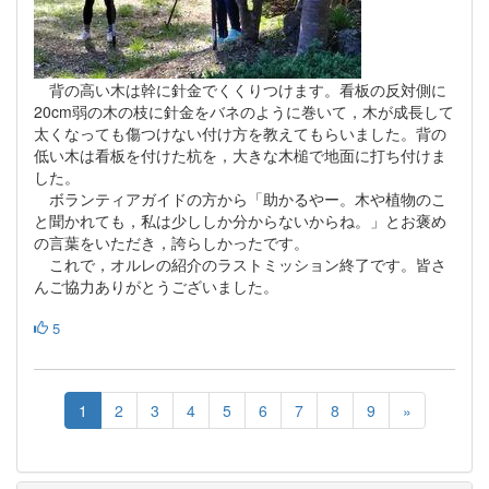
背の高い木は幹に針金でくくりつけます。看板の反対側に
20cm弱の木の枝に針金をバネのように巻いて，木が成長して
太くなっても傷つけない付け方を教えてもらいました。背の
低い木は看板を付けた杭を，大きな木槌で地面に打ち付けま
した。
ボランティアガイドの方から「助かるやー。木や植物のこ
と聞かれても，私は少ししか分からないからね。」とお褒め
の言葉をいただき，誇らしかったです。
これで，オルレの紹介のラストミッション終了です。皆さ
んご協力ありがとうございました。
5
1
2
3
4
5
6
7
8
9
»