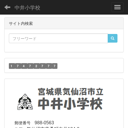
中井小学校
Toggl
サイト内検索
1
7
4
7
2
7
7
7
郵便番号
988-0563