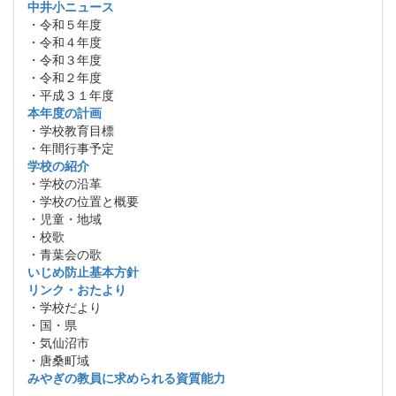
中井小ニュース
・令和５年度
・令和４年度
・令和３年度
・令和２年度
・平成３１年度
本年度の計画
・学校教育目標
・年間行事予定
学校の紹介
・学校の沿革
・学校の位置と概要
・児童・地域
・校歌
・青葉会の歌
いじめ防止基本方針
リンク・おたより
・学校だより
・国・県
・気仙沼市
・唐桑町域
みやぎの教員に求められる資質能力