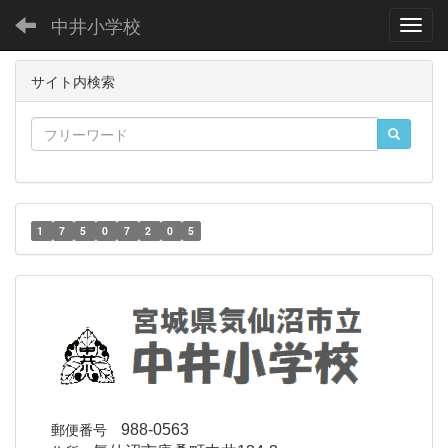
中井小学校
Toggl
サイト内検索
1
7
5
0
7
2
0
5
郵便番号
988-0563