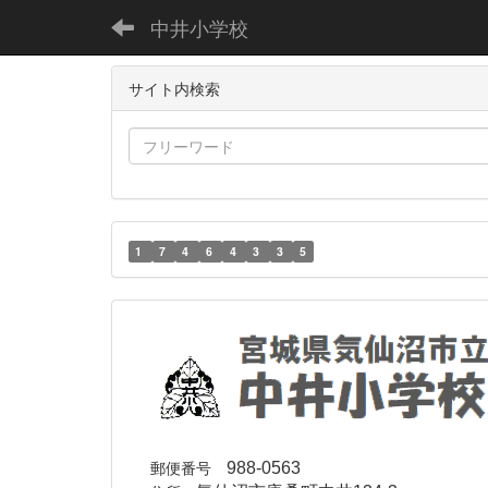
中井小学校
サイト内検索
1
7
4
6
4
3
3
5
郵便番号
988-0563