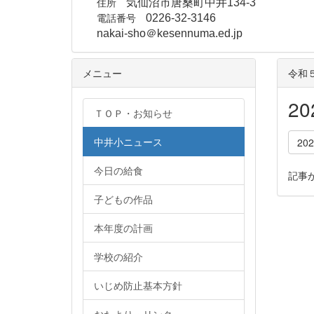
住所
気仙沼市唐桑町中井134-3
電話番号
0226-32-3146
nakai-sho＠kesennuma.ed.jp
メニュー
令和
2
ＴＯＰ・お知らせ
中井小ニュース
20
今日の給食
記事
子どもの作品
本年度の計画
学校の紹介
いじめ防止基本方針