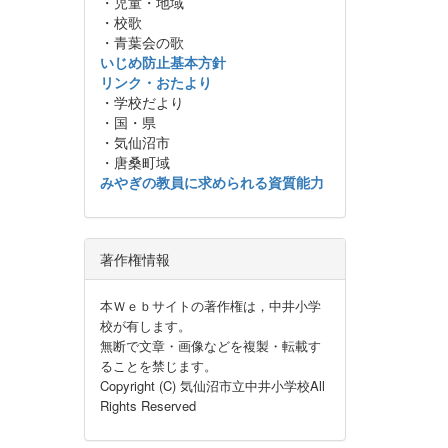
・児童・地域
・校歌
・青葉会の歌
いじめ防止基本方針
リンク・おたより
・学校だより
・国・県
・気仙沼市
・唐桑町域
みやぎの教員に求められる資質能力
著作権情報
本Ｗｅｂサイトの著作権は，中井小学
校が有します。
無断で文章・画像などを複製・転載す
ることを禁じます。
Copyright (C) 気仙沼市立中井小学校All
Rights Reserved