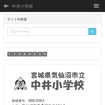
中井小学校
Toggl
サイト内検索
1
7
4
9
5
6
5
8
郵便番号
988-0563