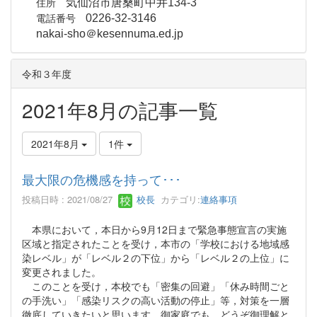
住所
気仙沼市唐桑町中井134-3
電話番号
0226-32-3146
nakai-sho＠kesennuma.ed.jp
令和３年度
2021年8月の記事一覧
2021年8月
1件
最大限の危機感を持って･･･
投稿日時 : 2021/08/27
校長
カテゴリ:
連絡事項
本県において，本日から9月12日まで緊急事態宣言の実施
区域と指定されたことを受け，本市の「学校における地域感
染レベル」が「レベル２の下位」から「レベル２の上位」に
変更されました。
このことを受け，本校でも「密集の回避」「休み時間ごと
の手洗い」「感染リスクの高い活動の停止」等，対策を一層
徹底していきたいと思います。御家庭でも，どうぞ御理解と