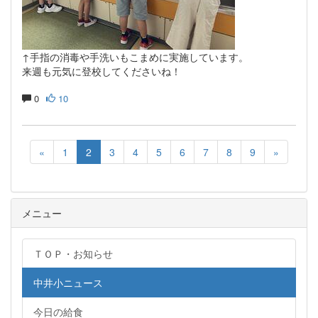
↑手指の消毒や手洗いもこまめに実施しています。
来週も元気に登校してくださいね！
0
10
«
1
2
3
4
5
6
7
8
9
»
メニュー
ＴＯＰ・お知らせ
中井小ニュース
今日の給食