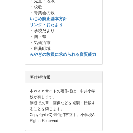
・児童・地域
・校歌
・青葉会の歌
いじめ防止基本方針
リンク・おたより
・学校だより
・国・県
・気仙沼市
・唐桑町域
みやぎの教員に求められる資質能力
著作権情報
本Ｗｅｂサイトの著作権は，中井小学
校が有します。
無断で文章・画像などを複製・転載す
ることを禁じます。
Copyright (C) 気仙沼市立中井小学校All
Rights Reserved