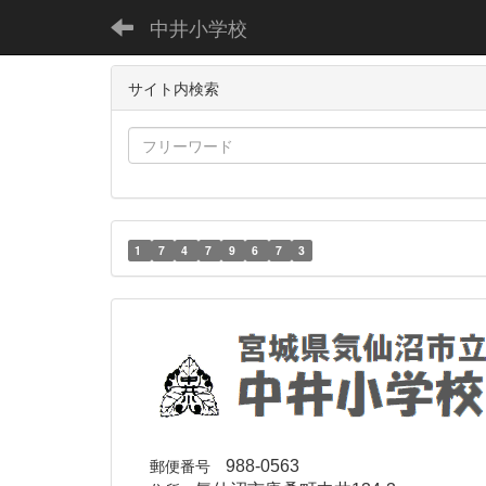
中井小学校
サイト内検索
1
7
4
7
9
6
7
3
郵便番号
988-0563