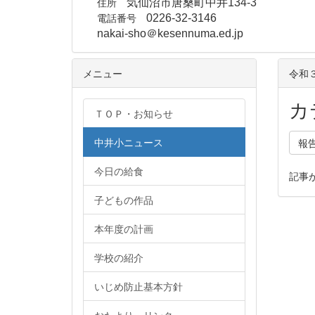
住所
気仙沼市唐桑町中井134-3
電話番号
0226-32-3146
nakai-sho＠kesennuma.ed.jp
メニュー
令和
カ
ＴＯＰ・お知らせ
中井小ニュース
報
今日の給食
記事
子どもの作品
本年度の計画
学校の紹介
いじめ防止基本方針