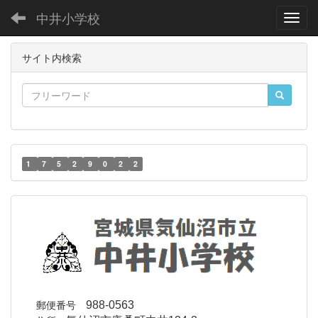
中井小学校
Toggl
サイト内検索
1
7
5
2
9
0
2
2
郵便番号
988-0563