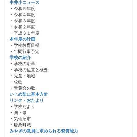
中井小ニュース
・令和５年度
・令和４年度
・令和３年度
・令和２年度
・平成３１年度
本年度の計画
・学校教育目標
・年間行事予定
学校の紹介
・学校の沿革
・学校の位置と概要
・児童・地域
・校歌
・青葉会の歌
いじめ防止基本方針
リンク・おたより
・学校だより
・国・県
・気仙沼市
・唐桑町域
みやぎの教員に求められる資質能力