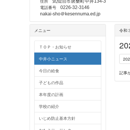
住所
気仙沼市唐桑町中井134-3
電話番号
0226-32-3146
nakai-sho＠kesennuma.ed.jp
メニュー
令和
2
ＴＯＰ・お知らせ
中井小ニュース
20
今日の給食
記事
子どもの作品
本年度の計画
学校の紹介
いじめ防止基本方針