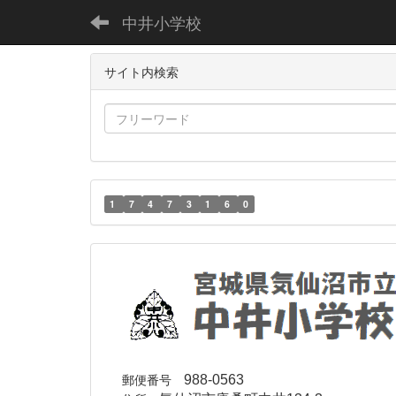
中井小学校
サイト内検索
1
7
4
7
3
1
6
0
郵便番号
988-0563