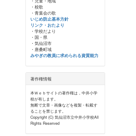
・児童・地域
・校歌
・青葉会の歌
いじめ防止基本方針
リンク・おたより
・学校だより
・国・県
・気仙沼市
・唐桑町域
みやぎの教員に求められる資質能力
著作権情報
本Ｗｅｂサイトの著作権は，中井小学
校が有します。
無断で文章・画像などを複製・転載す
ることを禁じます。
Copyright (C) 気仙沼市立中井小学校All
Rights Reserved