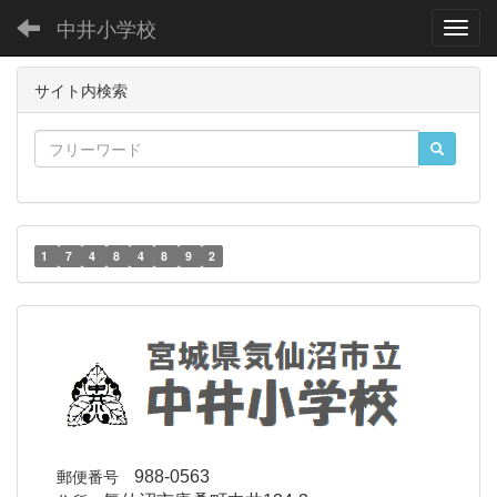
中井小学校
Toggl
サイト内検索
1
7
4
8
4
8
9
2
郵便番号
988-0563