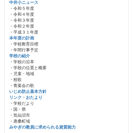
中井小ニュース
・令和５年度
・令和４年度
・令和３年度
・令和２年度
・平成３１年度
本年度の計画
・学校教育目標
・年間行事予定
学校の紹介
・学校の沿革
・学校の位置と概要
・児童・地域
・校歌
・青葉会の歌
いじめ防止基本方針
リンク・おたより
・学校だより
・国・県
・気仙沼市
・唐桑町域
みやぎの教員に求められる資質能力