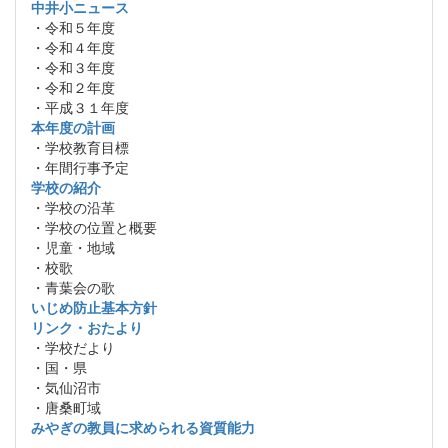
中井小ニュース
・令和５年度
・令和４年度
・令和３年度
・令和２年度
・平成３１年度
本年度の計画
・学校教育目標
・年間行事予定
学校の紹介
・学校の沿革
・学校の位置と概要
・児童・地域
・校歌
・青葉会の歌
いじめ防止基本方針
リンク・おたより
・学校だより
・国・県
・気仙沼市
・唐桑町域
みやぎの教員に求められる資質能力