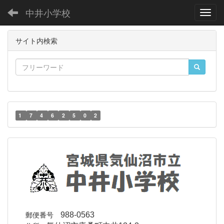
中井小学校
Toggl
サイト内検索
1
7
4
6
2
5
0
2
郵便番号
988-0563