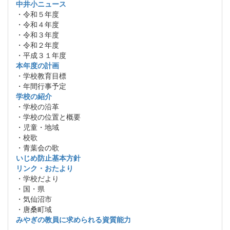
中井小ニュース
・令和５年度
・令和４年度
・令和３年度
・令和２年度
・平成３１年度
本年度の計画
・学校教育目標
・年間行事予定
学校の紹介
・学校の沿革
・学校の位置と概要
・児童・地域
・校歌
・青葉会の歌
いじめ防止基本方針
リンク・おたより
・学校だより
・国・県
・気仙沼市
・唐桑町域
みやぎの教員に求められる資質能力