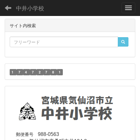
中井小学校
Toggl
サイト内検索
1
7
4
7
2
7
8
1
郵便番号
988-0563