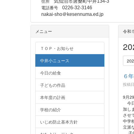
住所
気仙沼市唐桑町中井134-3
電話番号
0226-32-3146
nakai-sho＠kesennuma.ed.jp
メニュー
令和
2
ＴＯＰ・お知らせ
中井小ニュース
20
今日の給食
６年
投稿日時
子どもの作品
9月2
本年度の計画
今日
加し
学校の紹介
させ
中学
いじめ防止基本方針
立派
子供