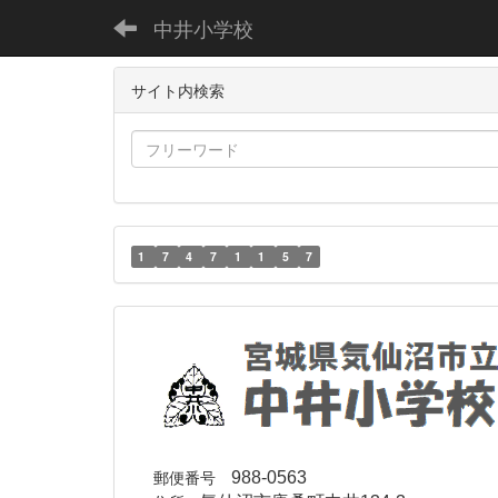
中井小学校
サイト内検索
1
7
4
7
1
1
5
7
郵便番号
988-0563