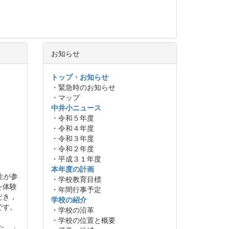
お知らせ
トップ・お知らせ
・緊急時のお知らせ
・マップ
中井小ニュース
・令和５年度
・令和４年度
・令和３年度
・令和２年度
・平成３１年度
本年度の計画
生が参
・学校教育目標
を体験
・年間行事予定
だき，
学校の紹介
です。
・学校の沿革
・学校の位置と概要
た。」