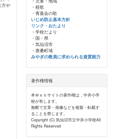
・児童・地域
生方や
・校歌
・青葉会の歌
いじめ防止基本方針
リンク・おたより
・学校だより
・国・県
・気仙沼市
・唐桑町域
みやぎの教員に求められる資質能力
著作権情報
本Ｗｅｂサイトの著作権は，中井小学
校が有します。
無断で文章・画像などを複製・転載す
ることを禁じます。
Copyright (C) 気仙沼市立中井小学校All
Rights Reserved