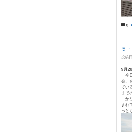
0
５・
投稿日時
9月2
今日
会」
てい
まで
かな
まれ
っと