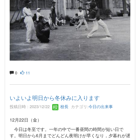
0
11
いよいよ明日から冬休みに入ります
投稿日時 : 2023/12/22
校長
カテゴリ:
今日の出来事
12月22日（金）
今日は冬至です。一年の中で一番昼間の時間が短い日で
す。明日から6月までどんどん夜明けが早くなり，夕暮れが遅