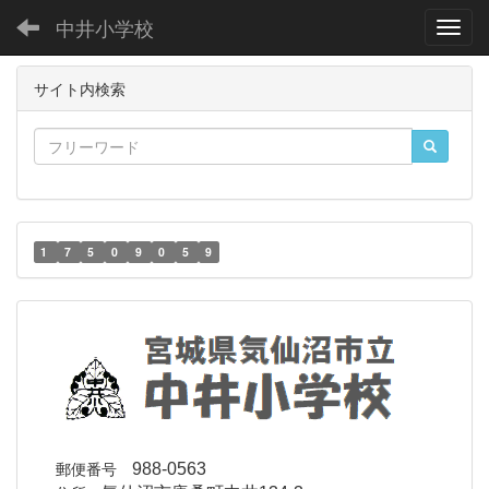
中井小学校
Toggl
サイト内検索
1
7
5
0
9
0
5
9
郵便番号
988-0563