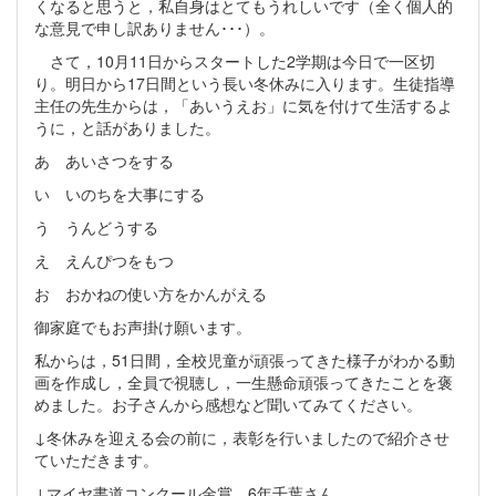
くなると思うと，私自身はとてもうれしいです（全く個人的
な意見で申し訳ありません･･･）。
さて，10月11日からスタートした2学期は今日で一区切
り。明日から17日間という長い冬休みに入ります。生徒指導
主任の先生からは，「あいうえお」に気を付けて生活するよ
うに，と話がありました。
あ あいさつをする
い いのちを大事にする
う うんどうする
え えんぴつをもつ
お おかねの使い方をかんがえる
御家庭でもお声掛け願います。
私からは，51日間，全校児童が頑張ってきた様子がわかる動
画を作成し，全員で視聴し，一生懸命頑張ってきたことを褒
めました。お子さんから感想など聞いてみてください。
↓冬休みを迎える会の前に，表彰を行いましたので紹介させ
ていただきます。
↓マイヤ書道コンクール金賞 6年千葉さん