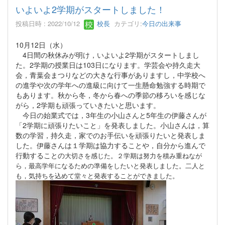
いよいよ2学期がスタートしました！
投稿日時 : 2022/10/12
校長
カテゴリ:
今日の出来事
10月12日（水）
4日間の秋休みが明け，いよいよ2学期がスタートしまし
た。2学期の授業日は103日になります。学芸会や持久走大
会，青葉会まつりなどの大きな行事がありますし，中学校へ
の進学や次の学年への進級に向けて一生懸命勉強する時期で
もあります。秋から冬，冬から春への季節の移ろいを感じな
がら，2学期も頑張っていきたいと思います。
今日の始業式では，3年生の小山さんと5年生の伊藤さんが
「2学期に頑張りたいこと」を発表しました。小山さんは，算
数の学習，持久走，家でのお手伝いを頑張りたいと発表しま
した。伊藤さんは１学期は協力することや，自分から進んで
行動することの
大切さを感じた。２学期は努力を積み重ねなが
ら，最高学年になるための準備をしたいと発表しました。二人と
も，気持ちを込めて堂々と発表することができました。