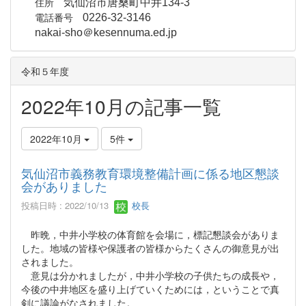
住所
気仙沼市唐桑町中井134-3
電話番号
0226-32-3146
nakai-sho＠kesennuma.ed.jp
令和５年度
2022年10月の記事一覧
2022年10月
5件
気仙沼市義務教育環境整備計画に係る地区懇談
会がありました
投稿日時 : 2022/10/13
校長
昨晩，中井小学校の体育館を会場に，標記懇談会がありま
した。地域の皆様や保護者の皆様からたくさんの御意見が出
されました。
意見は分かれましたが，中井小学校の子供たちの成長や，
今後の中井地区を盛り上げていくためには，ということで真
剣に議論がなされました。