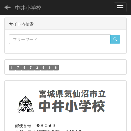
中井小学校
Toggl
サイト内検索
1
7
4
7
2
4
6
8
郵便番号
988-0563