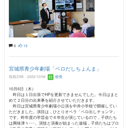
0
13
宮城県青少年劇場「ベロだしちょんま」
投稿日時 : 2022/10/06
校長
10月6日（木）
昨日は１日出張でHPを更新できませんでした。今日はまと
めて２日分の出来事を紹介させていただきます。
昨日は宮城県青少年劇場小公演を中井小学校で開催してい
ただきました。演目は，ひとりオペラ「ベロ出しチョンマ」
です。昨年度の学芸会で６年生が演じているので，子供たち
は興味津々･･･。演技と演奏が始まった途端，子供たちはプロ