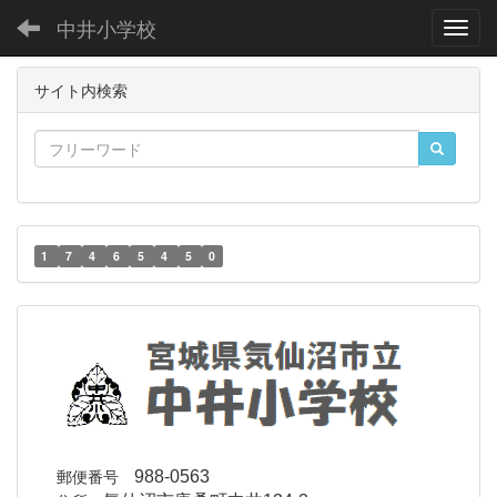
中井小学校
Toggl
サイト内検索
1
7
4
6
5
4
5
0
郵便番号
988-0563