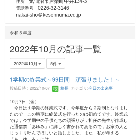
住所
気仙沼市唐桑町中井134-3
電話番号
0226-32-3146
nakai-sho＠kesennuma.ed.jp
令和５年度
2022年10月の記事一覧
2022年10月
5件
1学期の終業式～99日間 頑張りました！～
投稿日時 : 2022/10/07
校長
カテゴリ:
今日の出来事
10月7日（金）
今日は１学期の終業式です。今年度から２期制となりまし
たので，この時期に終業式を行ったのは初めてです。終業式
では，今学期中の子供たちの頑張りが，担任の先生が作成し
た通信票「あゆみ」に詳しく書かれてあるので，お家の人と
じっくり呼んでほしいと話しました。また，私が考える
「あ ゆ み」には