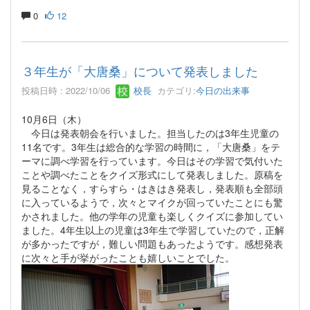
0
12
３年生が「大唐桑」について発表しました
投稿日時 : 2022/10/06
校長
カテゴリ:
今日の出来事
10月6日（木）
今日は発表朝会を行いました。担当したのは3年生児童の
11名です。3年生は総合的な学習の時間に，「大唐桑」をテ
ーマに調べ学習を行っています。今日はその学習で気付いた
ことや調べたことをクイズ形式にして発表しました。原稿を
見ることなく，すらすら・はきはき発表し，発表順も全部頭
に入っているようで，次々とマイクが回っていたことにも驚
かされました。他の学年の児童も楽しくクイズに参加してい
ました。4年生以上の児童は3年生で学習していたので，正解
が多かったですが，難しい問題もあったようです。感想発表
に次々と手が挙がったことも嬉しいことでした。