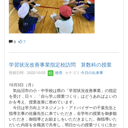
0
7
学習状況改善事業指定校訪問 算数科の授業
投稿日時 : 2022/10/03
校長
カテゴリ:
今日の出来事
10月3日（月）
気仙沼市の小・中学校は県の「学習状況改善事業」の指定
を受け，日々，「自ら学ぶ授業づくり」はどうあればよいの
かを考え、授業改善に努めています。
今日は学力向上マネジメント・アドバイザーの千葉先生と
指導主事の佐藤先生に来ていただき，全学年の授業を御参観
いただき，御指導とお励ましをいただきました。御指導いた
だいた内容を全職員で共有し，明日からの授業づくりに生か