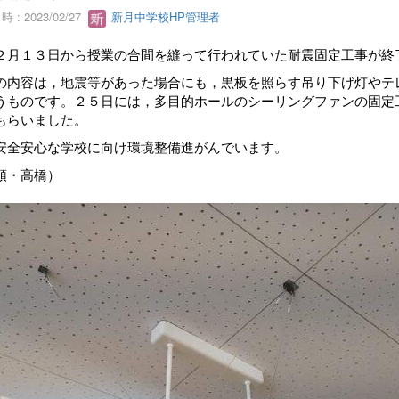
 : 2023/02/27
新月中学校HP管理者
１３日から授業の合間を縫って行われていた耐震固定工事が終
の内容は，地震等があった場合にも，黒板を照らす吊り下げ灯やテ
うものです。２５日には，多目的ホールのシーリングファンの固定
もらいました。
安心な学校に向け環境整備進がんでいます。
頭・高橋）