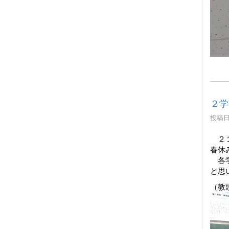
２学
投稿日時
２１
春休
各学
と思
（教