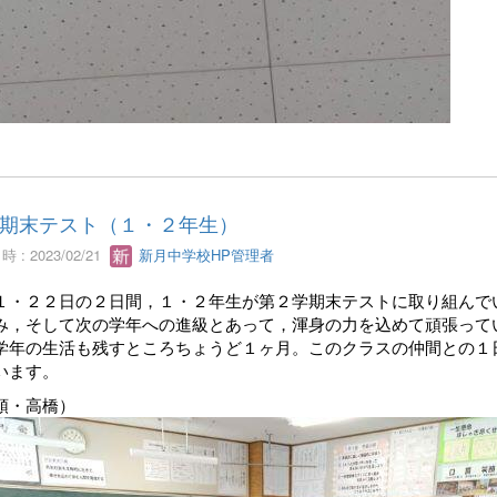
期末テスト（１・２年生）
 : 2023/02/21
新月中学校HP管理者
・２２日の２日間，１・２年生が第２学期末テストに取り組んで
み，そして次の学年への進級とあって，渾身の力を込めて頑張って
年の生活も残すところちょうど１ヶ月。このクラスの仲間との１
います。
頭・高橋）