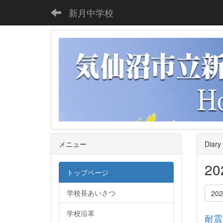
新月中学校
メニュー
Diary
2
トップページ
学校長あいさつ
20
学校沿革
耐震