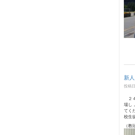
新人
投稿日時
２４
場し
てく
校生
（教