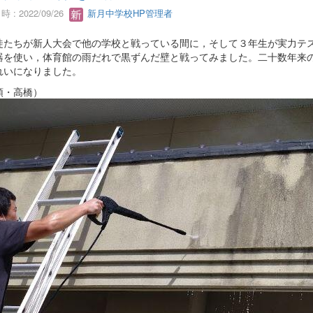
 : 2022/09/26
新月中学校HP管理者
たちが新人大会で他の学校と戦っている間に，そして３年生が実力テス
器を使い，体育館の雨だれで黒ずんだ壁と戦ってみました。二十数年来
れいになりました。
頭・高橋）