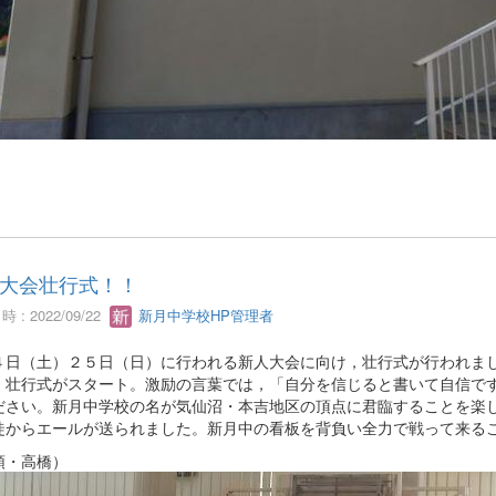
大会壮行式！！
 : 2022/09/22
新月中学校HP管理者
日（土）２５日（日）に行われる新人大会に向け，壮行式が行われまし
，壮行式がスタート。激励の言葉では，「自分を信じると書いて自信で
ださい。新月中学校の名が気仙沼・本吉地区の頂点に君臨することを楽
徒からエールが送られました。新月中の看板を背負い全力で戦って来る
頭・高橋）