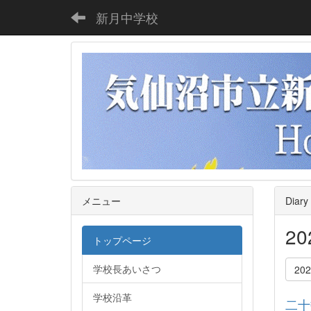
新月中学校
メニュー
Diary
2
トップページ
学校長あいさつ
20
学校沿革
二十