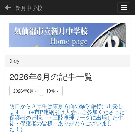
新月中学校
Toggl
Diary
2026年6月の記事一覧
2026年6月
10件
明日から３年生は東京方面の修学旅行に出発し
ます！（※市P連綱引き大会にご参加くださった
保護者の皆様、南三陸卓球リーグに出場した生
徒・保護者の皆様、ありがとうございまし
た！）