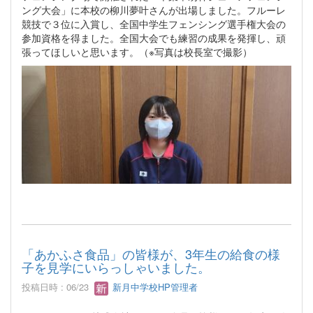
ング大会」に本校の柳川夢叶さんが出場しました。フルーレ
競技で３位に入賞し、全国中学生フェンシング選手権大会の
参加資格を得ました。全国大会でも練習の成果を発揮し、頑
張ってほしいと思います。（※写真は校長室で撮影）
「あかふさ食品」の皆様が、3年生の給食の様
子を見学にいらっしゃいました。
投稿日時 : 06/23
新月中学校HP管理者