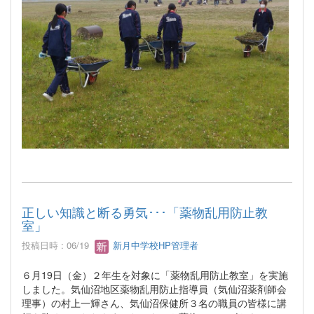
正しい知識と断る勇気･･･「薬物乱用防止教
室」
投稿日時 : 06/19
新月中学校HP管理者
６月19日（金）２年生を対象に「薬物乱用防止教室」を実施
しました。気仙沼地区薬物乱用防止指導員（気仙沼薬剤師会
理事）の村上一輝さん、気仙沼保健所３名の職員の皆様に講