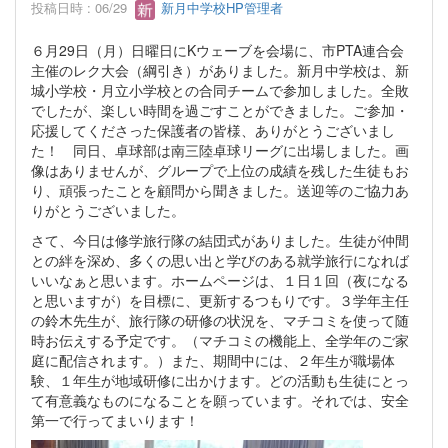
投稿日時 : 06/29
新月中学校HP管理者
６月29日（月）日曜日にKウェーブを会場に、市PTA連合会
主催のレク大会（綱引き）がありました。新月中学校は、新
城小学校・月立小学校との合同チームで参加しました。全敗
でしたが、楽しい時間を過ごすことができました。ご参加・
応援してくださった保護者の皆様、ありがとうございまし
た！ 同日、卓球部は南三陸卓球リーグに出場しました。画
像はありませんが、グループで上位の成績を残した生徒もお
り、頑張ったことを顧問から聞きました。送迎等のご協力あ
りがとうございました。
さて、今日は修学旅行隊の結団式がありました。生徒が仲間
との絆を深め、多くの思い出と学びのある就学旅行になれば
いいなぁと思います。ホームページは、１日１回（夜になる
と思いますが）を目標に、更新するつもりです。３学年主任
の鈴木先生が、旅行隊の研修の状況を、マチコミを使って随
時お伝えする予定です。（マチコミの機能上、全学年のご家
庭に配信されます。）また、期間中には、２年生が職場体
験、１年生が地域研修に出かけます。どの活動も生徒にとっ
て有意義なものになることを願っています。それでは、安全
第一で行ってまいります！