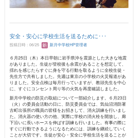
安全・安心に学校生活を送るために･･･
投稿日時 : 06/25
新月中学校HP管理者
６月25日（木）本日早朝に岩手県沖を震源とした大きな地震
がありました。生徒が登校後も余震があることを想定して、
揺れを感じたらすぐに身を守る行動を取るように全校生徒・
先生方で共有しました。先週は東京の小学校の火災報道があ
りました。安全点検は毎月行っていますが、教頭先生を中心
に、すぐにコンセント周り等の火気を再度確認しました。
新月中学校の防災の取組について一部紹介します。６月23日
（火）の委員会活動の日に、防災委員会では、気仙沼消防署
古町出張所の職員の皆様をお招きして、消火訓練を行いまし
た。消火器の使い方の他、実際に学校の消火栓を開放し、廊
下沿いに長いホースを伸ばす訓練も行いました。有事の際に
すぐに行動できるようになるためには、訓練を継続していく
ことが大切です。生徒が安心・安全に学校生活を送ることが