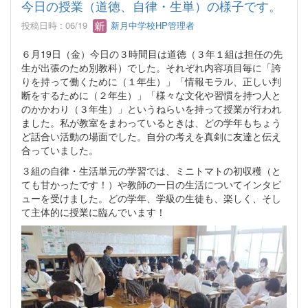
今日の授業（道徳、自律・生単）の様子です。
投稿日時 : 06/19
新月中学校HP管理者
６月19日（金）今日の３時間目は道徳（３年１組は担任の先
生が出張のため別教科）でした。それぞれ内容項目毎に「誇
りを持って働くために（１年生）」「情報モラル、正しい判
断をするために（２年生）」「様々な文化や習慣を持つ人と
のかかわり（３年生）」というねらいを持って授業が行われ
ました。私が教室をまわっているときは、どの学年もちょう
ど話合い活動の場面でした。自分の考えを真剣に友達と伝え
合っていました。
３組の自律・生活単元の学習では、ミニトマトの初収穫（と
ても甘かったです！）や教師の一日の生活についてインタビ
ューを受けました。どの学年、学級の生徒も、楽しく、そし
て主体的に授業に臨んでいます！