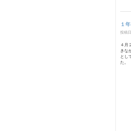
１年
投稿日時
４月
きな
とし
た。