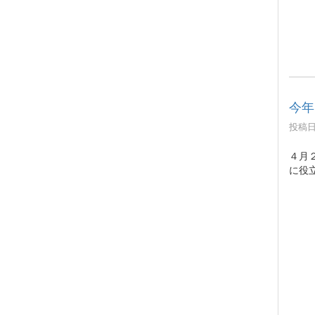
今年
投稿日時
４月
に役