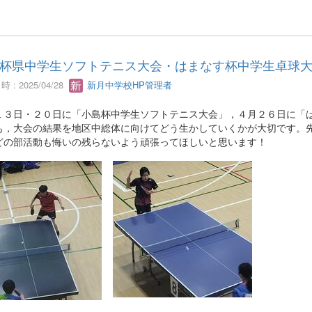
杯県中学生ソフトテニス大会・はまなす杯中学生卓球
 : 2025/04/28
新月中学校HP管理者
１３日・２０日に「小島杯中学生ソフトテニス大会」，４月２６日に「
も，大会の結果を地区中総体に向けてどう生かしていくかが大切です。
どの部活動も悔いの残らないよう頑張ってほしいと思います！