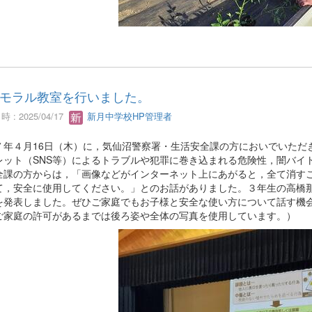
モラル教室を行いました。
 : 2025/04/17
新月中学校HP管理者
７年４月16日（木）に，気仙沼警察署・生活安全課の方においでいただ
レット（SNS等）によるトラブルや犯罪に巻き込まれる危険性，闇バイ
全課の方からは，「画像などがインターネット上にあがると，全て消す
て，安全に使用してください。」とのお話がありました。３年生の高橋
を発表しました。ぜひご家庭でもお子様と安全な使い方について話す機会
ご家庭の許可があるまでは後ろ姿や全体の写真を使用しています。）