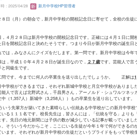
 : 2025/04/28
新月中学校HP管理者
２８日（月）の朝会で，新月中学校の開校記念日に寄せて，全校の生徒
日，４月２８日は新月中学校の開校記念日です。正確には４月１日に開
た日を開校記念日と決めたそうです。つまり今日が新月中学校の誕生日
では，みなさんにクイズをだします。第一問です。新月中学校は今年
は，平成１０年４月２８日が誕生日なので，
２７歳
です。芸能人で言
手と同級生です。
問です。今までに何人の卒業生を送り出したでしょうか。 正解は
1
中学校ができるまでは，それぞれ新城中学校と月立中学校がありまし
芸能人で言えば北野武さん，千昌男さん，アーノルド・シュワルツネッ
中（1,357人）新城中（3,258人））もの卒業生を送り出しています。
いう先輩方が築いてきた素晴らしい伝統ある中学校がこの新月中学校
にいる１１１名です。校長先生は，皆さんには，「伝統を守る」よりも
ます。先日の地元新聞には子供の数が減少している記事が載っていまし
う。そういう今だからこそ，ここにいる生徒が今年１年で何ができるの
ています。それぞれが新月中学校の生徒だというプライドをもって学校