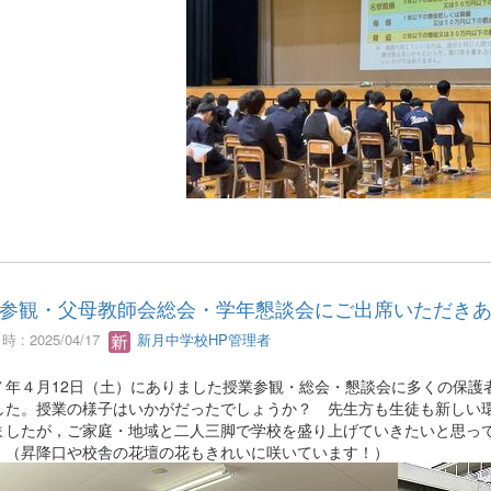
参観・父母教師会総会・学年懇談会にご出席いただき
 : 2025/04/17
新月中学校HP管理者
７年４月12日（土）にありました授業参観・総会・懇談会に多くの保護
した。授業の様子はいかがだったでしょうか？ 先生方も生徒も新しい
ましたが，ご家庭・地域と二人三脚で学校を盛り上げていきたいと思っ
。（昇降口や校舎の花壇の花もきれいに咲いています！）