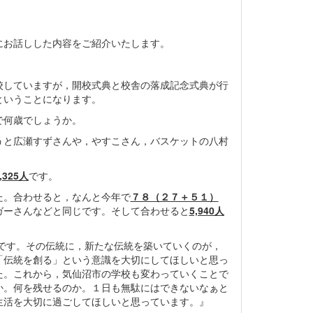
にお話しした内容をご紹介いたします。
校していますが，開校式典と校舎の落成記念式典が行
ということになります。
で何歳でしょうか。
うと広瀬すずさんや，やすこさん，バスケットの八村
,325人
です。
た。合わせると，なんと今年で
７８（２７＋５１）
ガーさんなどと同じです。そして合わせると
5,940人
です。その伝統に，新たな伝統を築いていくのが，
「伝統を創る」という意識を大切にしてほしいと思っ
た。これから，気仙沼市の学校も変わっていくことで
か。何を残せるのか。１日も無駄にはできないなぁと
生活を大切に過ごしてほしいと思っています。』