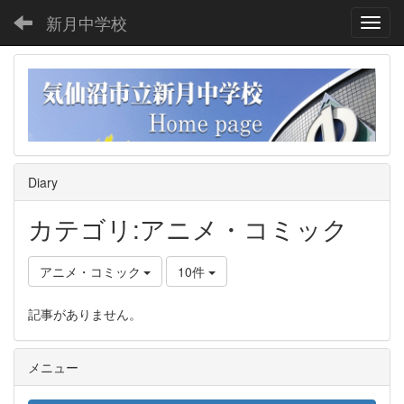
新月中学校
Toggl
Diary
カテゴリ:アニメ・コミック
アニメ・コミック
10件
記事がありません。
メニュー