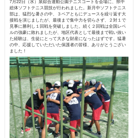
7月22日（水）泉綜合運動公園テニスコートを会場に、県中
総体ソフトテニス競技が行われました。新月中ソフトテニス
部は、猛烈な暑さの中、３ペアともにデュースを繰り返す大
接戦を演じましたが、最後まで集中力を切らさず、２対１で
見事に勝利し１回戦を突破しました。続く２回戦は全国レベ
ルの強豪に敗れましたが、地区代表として最後まで戦い抜い
た経験は、生徒にとって大きな財産になったはずです。猛暑
の中、応援していただいた保護者の皆様、ありがとうござい
ました！