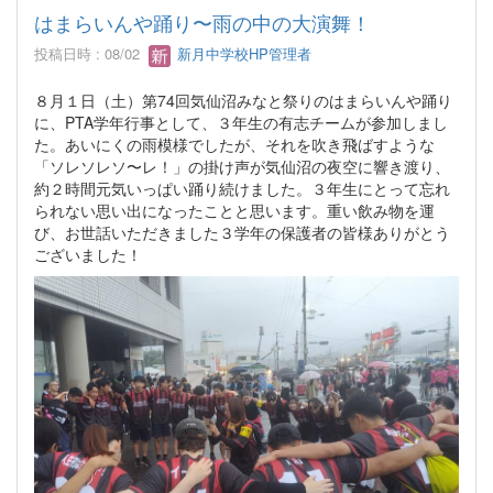
はまらいんや踊り〜雨の中の大演舞！
投稿日時 : 08/02
新月中学校HP管理者
８月１日（土）第74回気仙沼みなと祭りのはまらいんや踊り
に、PTA学年行事として、３年生の有志チームが参加しまし
た。あいにくの雨模様でしたが、それを吹き飛ばすような
「ソレソレソ〜レ！」の掛け声が気仙沼の夜空に響き渡り、
約２時間元気いっぱい踊り続けました。３年生にとって忘れ
られない思い出になったことと思います。重い飲み物を運
び、お世話いただきました３学年の保護者の皆様ありがとう
ございました！