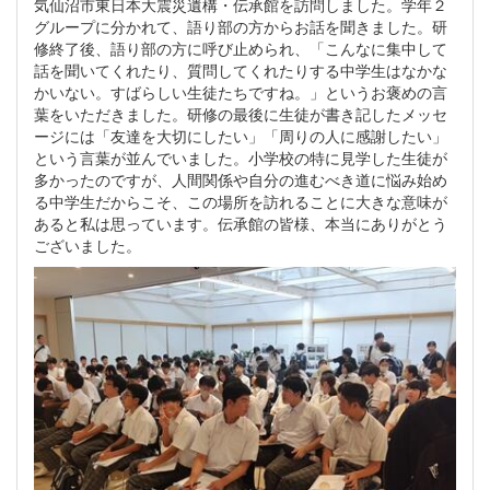
気仙沼市東日本大震災遺構・伝承館を訪問しました。学年２
グループに分かれて、語り部の方からお話を聞きました。研
修終了後、語り部の方に呼び止められ、「こんなに集中して
話を聞いてくれたり、質問してくれたりする中学生はなかな
かいない。すばらしい生徒たちですね。」というお褒めの言
葉をいただきました。研修の最後に生徒が書き記したメッセ
ージには「友達を大切にしたい」「周りの人に感謝したい」
という言葉が並んでいました。小学校の特に見学した生徒が
多かったのですが、人間関係や自分の進むべき道に悩み始め
る中学生だからこそ、この場所を訪れることに大きな意味が
あると私は思っています。伝承館の皆様、本当にありがとう
ございました。