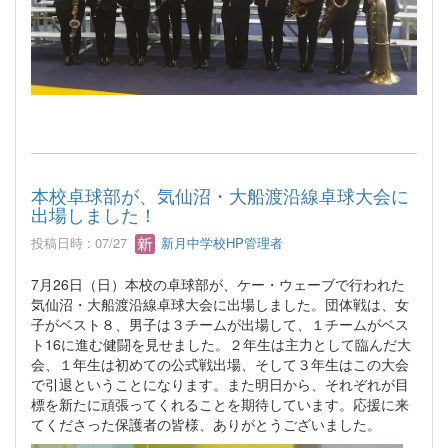
本校卓球部が、気仙沼・大船渡沿線卓球大会に
出場しました！
投稿日時 : 07/27
新月中学校HP管理者
7月26日（日）本校の卓球部が、ケー・ウェーブで行われた
気仙沼・大船渡沿線卓球大会に出場しました。団体戦は、女
子がベスト８、男子は３チームが出場して、１チームがベス
ト16に進む健闘を見せました。２年生は主力として臨んだ大
会、１年生は初めての公式戦出場、そして３年生はこの大会
で引退ということになります。また明日から、それぞれが目
標を新たに頑張ってくれることを期待しています。応援に来
てくださった保護者の皆様、ありがとうございました。