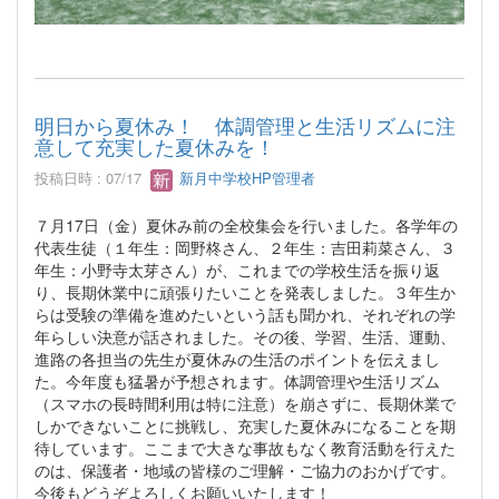
明日から夏休み！ 体調管理と生活リズムに注
意して充実した夏休みを！
投稿日時 : 07/17
新月中学校HP管理者
７月17日（金）夏休み前の全校集会を行いました。各学年の
代表生徒（１年生：岡野柊さん、２年生：吉田莉菜さん、３
年生：小野寺太芽さん）が、これまでの学校生活を振り返
り、長期休業中に頑張りたいことを発表しました。３年生か
らは受験の準備を進めたいという話も聞かれ、それぞれの学
年らしい決意が話されました。その後、学習、生活、運動、
進路の各担当の先生が夏休みの生活のポイントを伝えまし
た。今年度も猛暑が予想されます。体調管理や生活リズム
（スマホの長時間利用は特に注意）を崩さずに、長期休業で
しかできないことに挑戦し、充実した夏休みになることを期
待しています。ここまで大きな事故もなく教育活動を行えた
のは、保護者・地域の皆様のご理解・ご協力のおかげです。
今後もどうぞよろしくお願いいたします！