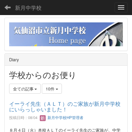
新月中学校
Toggl
Diary
学校からのお便り
全ての記事
10件
イーライ先生（ＡＬＴ）のご家族が新月中学校
にいらっしゃいました！
投稿日時 : 08/04
新月中学校HP管理者
８月４日（火）本校ＡＬＴのイーライ先生のご家族が、中学