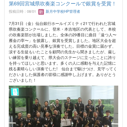
第69回宮城県吹奏楽コンクールで銀賞を受賞！
投稿日時 : 08/01
新月中学校HP管理者
7月31日（金）仙台銀行ホールイズミティ21で行われた宮城
県吹奏楽コンクールに、登米・本吉地区の代表として、本校
の吹奏楽部が出場しました。全体の29番目に曲目「遠つ人〜
雁金の宰〜」を披露し、銀賞を受賞しました。地区大会を超
える完成度の高い見事な演奏でした。目標の金賞に届かず、
涙する生徒もいたことを顧問の先生から聞きましたが、厳し
い練習を乗り越えて、県大会のステージに立ったことに誇り
を持ってほしいと思います。多くの人に感動を与えた記憶に
残る素晴らしい演奏でした! 仙台まで駆けつけ、見守ってく
ださいました保護者の皆様に感謝申し上げます。ありがとう
ございました！