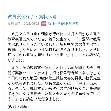
教育実習終了・賞状伝達
投稿日時 : 2023/06/23
新月中学校HP管理者
６月２３日（金）朝会が行われ，６月５日から３週間
教育実習に来ていた吉川雅子先生から，「３週間の教育
実習ありがとうございました。新月中での教育実習で，
教員になりたいという気持ちが強くなりました。大学に
戻ってから勉強を頑張りたいと思います。」とお話があ
りました。
また，その後賞状伝達が行われ，気仙沼陸上大会，県
管打楽器ソロコンテスト，河北杯争奪野球大会，そして
昨日行われた地区中総体陸上競技大会の賞状が校長先生
から授与されました。校長先生からは，「やれば出来
る。そして，挑戦するから次への扉がひらくことを確信
できた。次は運動会，駅伝大会と続くので頑張っていこ
う。」とお話をいただきました。
(
教頭・高橋
)