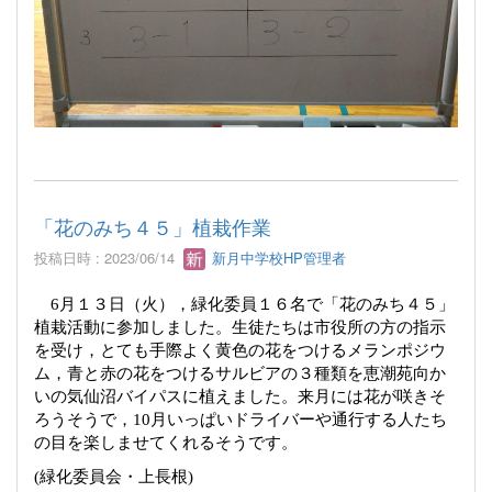
「花のみち４５」植栽作業
投稿日時 : 2023/06/14
新月中学校HP管理者
6
月１３日（火），緑化委員１６名で「花のみち４５」
植栽活動に参加しました。生徒たちは市役所の方の指示
を受け，とても手際よく黄色の花をつけるメランポジウ
ム，青と赤の花をつけるサルビアの３種類を恵潮苑向か
いの気仙沼バイパスに植えました。来月には花が咲きそ
ろうそうで，
10
月いっぱいドライバーや通行する人たち
の目を楽しませてくれるそうです。
(
緑化委員会・上長根
)