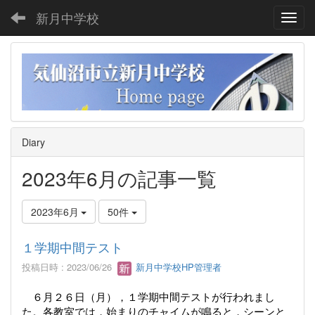
新月中学校
Toggl
Diary
2023年6月の記事一覧
2023年6月
50件
１学期中間テスト
投稿日時 : 2023/06/26
新月中学校HP管理者
６月２６日（月），１学期中間テストが行われまし
た。各教室では，始まりのチャイムが鳴ると，シーンと