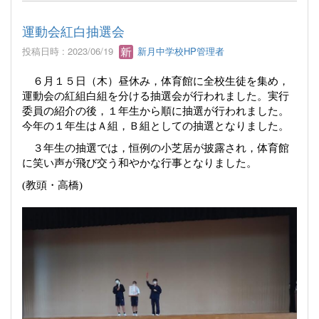
運動会紅白抽選会
投稿日時 : 2023/06/19
新月中学校HP管理者
６月１５日（木）昼休み，体育館に全校生徒を集め，
運動会の紅組白組を分ける抽選会が行われました。実行
委員の紹介の後，１年生から順に抽選が行われました。
今年の１年生はＡ組，Ｂ組としての抽選となりました。
３年生の抽選では，恒例の小芝居が披露され，体育館
に笑い声が飛び交う和やかな行事となりました。
(
教頭・高橋
)