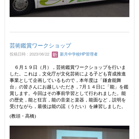
芸術鑑賞ワークショップ
投稿日時 : 2023/06/22
新月中学校HP管理者
６月１９日（月），芸術鑑賞ワークショップを行いま
した。これは，文化庁が文化芸術による子ども育成推進
事業として企画しているもので，本年度は「鎌倉能舞
台」の皆さんにお越しいただき，
7
月１４日に「能」を鑑
賞します。今回はその事前学習として行われました。能
の歴史，能と狂言，能の音楽と楽器，能面など，説明を
受けながら，最後は能の謡（うたい）を練習しました。
(
教頭・高橋
)