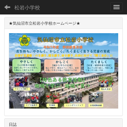
松岩小学校
Toggl
★気仙沼市立松岩小学校ホームページ★
日誌