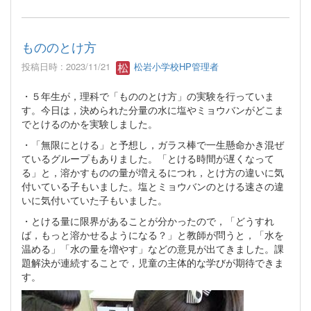
もののとけ方
投稿日時 : 2023/11/21
松岩小学校HP管理者
・５年生が，理科で「もののとけ方」の実験を行っていま
す。今日は，決められた分量の水に塩やミョウバンがどこま
でとけるのかを実験しました。
・「無限にとける」と予想し，ガラス棒で一生懸命かき混ぜ
ているグループもありました。「とける時間が遅くなって
る」と，溶かすものの量が増えるにつれ，とけ方の違いに気
付いている子もいました。塩とミョウバンのとける速さの違
いに気付いていた子もいました。
・とける量に限界があることが分かったので，「どうすれ
ば，もっと溶かせるようになる？」と教師が問うと，「水を
温める」「水の量を増やす」などの意見が出てきました。課
題解決が連続することで，児童の主体的な学びが期待できま
す。