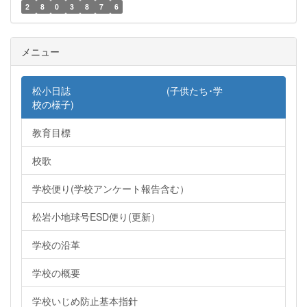
2
8
0
3
8
7
6
メニュー
松小日誌 (子供たち･学
校の様子)
教育目標
校歌
学校便り(学校アンケート報告含む）
松岩小地球号ESD便り(更新）
学校の沿革
学校の概要
学校いじめ防止基本指針