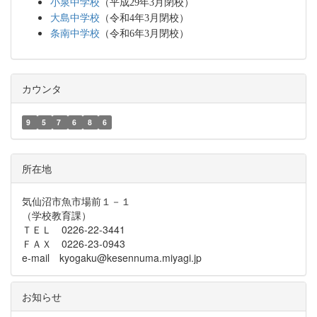
小泉中学校
（平成29年3月閉校）
大島中学校
（令和4年3月閉校）
条南中学校
（令和6年3月閉校）
カウンタ
9
5
7
6
8
6
所在地
気仙沼市魚市場前１－１
（学校教育課）
ＴＥＬ 0226-22-3441
ＦＡＸ 0226-23-0943
e-mail kyogaku@kesennuma.miyagi.jp
お知らせ