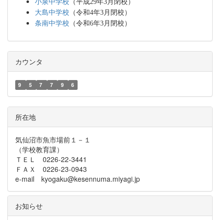
小泉中学校
（平成29年3月閉校）
大島中学校
（令和4年3月閉校）
条南中学校
（令和6年3月閉校）
カウンタ
9
5
7
7
9
6
所在地
気仙沼市魚市場前１－１
（学校教育課）
ＴＥＬ 0226-22-3441
ＦＡＸ 0226-23-0943
e-mail kyogaku@kesennuma.miyagi.jp
お知らせ