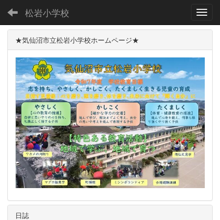
松岩小学校
Toggl
★気仙沼市立松岩小学校ホームページ★
日誌