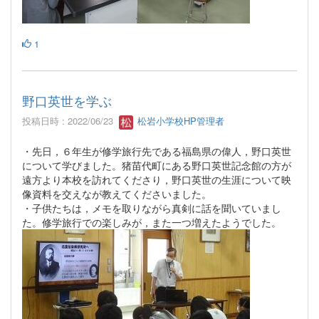
1
野口英世を学ぶ
投稿日時 : 2022/06/23
松岩小学校HP管理者
・先日，６年生が修学旅行先である福島県の偉人，野口英世
について学びました。猪苗代町にある野口英世記念館の方が
遠方より本校を訪れてくださり，野口英世の生涯について映
像資料を交えなが教えてくださいました。
・子供たちは，メモを取りながら真剣に話を聞いていまし
た。修学旅行での楽しみが，また一つ増えたようでした。