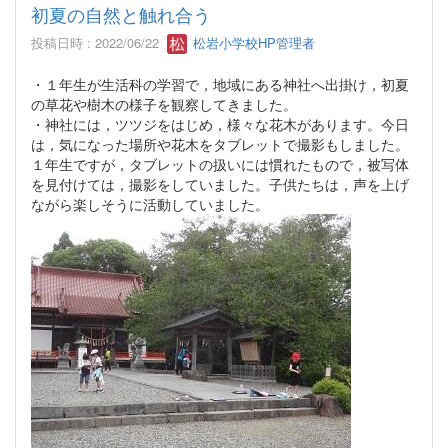
初夏の自然と触れ合う
投稿日時 : 2022/06/22
松岩小学校HP管理者
・１年生が生活科の学習で，地域にある神社へ出掛け，初夏
の草花や樹木の様子を観察してきました。
・神社には，ツツジをはじめ，様々な花木があります。今日
は，気になった場所や花木をタブレットで撮影もしました。
１年生ですが，タブレットの扱いには慣れたもので，被写体
を見付けては，撮影をしていました。子供たちは，声を上げ
ながら楽しそうに活動していました。