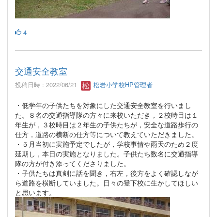
4
交通安全教室
投稿日時 : 2022/06/21
松岩小学校HP管理者
・低学年の子供たちを対象にした交通安全教室を行いまし
た。８名の交通指導隊の方々に来校いただき，２校時目は１
年生が，３校時目は２年生の子供たちが，安全な道路歩行の
仕方，道路の横断の仕方等について教えていただきました。
・５月当初に実施予定でしたが，学校事情や雨天のため２度
延期し，本日の実施となりました。子供たち数名に交通指導
隊の方が付き添ってくださりました。
・子供たちは真剣に話を聞き，右左，後方をよく確認しなが
ら道路を横断していました。日々の登下校に生かしてほしい
と思います。