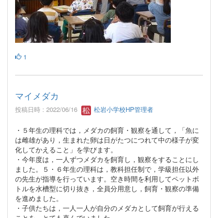
1
マイメダカ
投稿日時 : 2022/06/16
松岩小学校HP管理者
・５年生の理科では，メダカの飼育・観察を通して，「魚に
は雌雄があり，生まれた卵は日がたつにつれて中の様子が変
化してかえること」を学びます。
・今年度は，一人ずつメダカを飼育し，観察をすることにし
ました。５・６年生の理科は，教科担任制で，学級担任以外
の先生が指導を行っています。空き時間を利用してペットボ
トルを水槽型に切り抜き，全員分用意し，飼育・観察の準備
を進めました。
・子供たちは，一人一人が自分のメダカとして飼育が行える
ことを，とても喜んでいました。