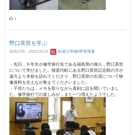
1
野口英世を学ぶ
投稿日時 : 2022/06/23
松岩小学校HP管理者
・先日，６年生が修学旅行先である福島県の偉人，野口英世
について学びました。猪苗代町にある野口英世記念館の方が
遠方より本校を訪れてくださり，野口英世の生涯について映
像資料を交えなが教えてくださいました。
・子供たちは，メモを取りながら真剣に話を聞いていまし
た。修学旅行での楽しみが，また一つ増えたようでした。