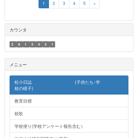
1
2
3
4
5
»
カウンタ
2
8
1
2
0
3
1
メニュー
松小日誌 (子供たち･学
校の様子)
教育目標
校歌
学校便り(学校アンケート報告含む）