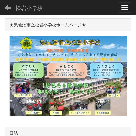
松岩小学校
Toggl
★気仙沼市立松岩小学校ホームページ★
日誌