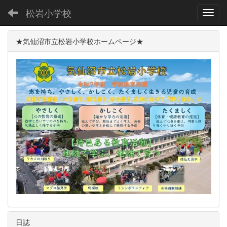
松岩小学校
Toggl
★気仙沼市立松岩小学校ホームページ★
日誌