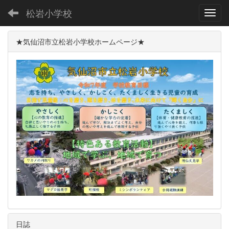
松岩小学校
Toggl
★気仙沼市立松岩小学校ホームページ★
日誌