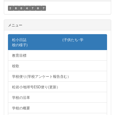
2
8
0
4
7
8
7
メニュー
松小日誌 (子供たち･学
校の様子)
教育目標
校歌
学校便り(学校アンケート報告含む）
松岩小地球号ESD便り(更新）
学校の沿革
学校の概要