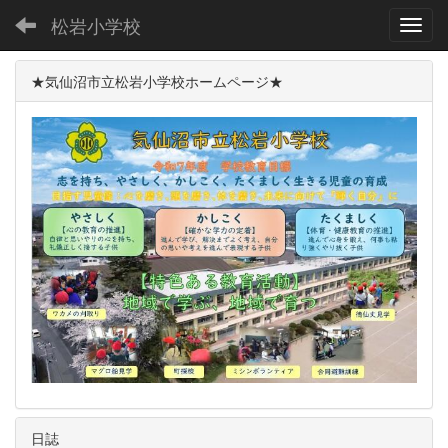
松岩小学校
Toggl
★気仙沼市立松岩小学校ホームページ★
日誌