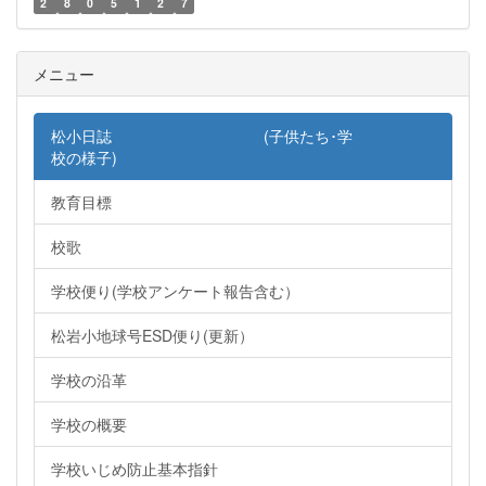
2
8
0
5
1
2
7
メニュー
松小日誌 (子供たち･学
校の様子)
教育目標
校歌
学校便り(学校アンケート報告含む）
松岩小地球号ESD便り(更新）
学校の沿革
学校の概要
学校いじめ防止基本指針