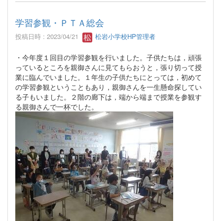
学習参観・ＰＴＡ総会
投稿日時 : 2023/04/21
松岩小学校HP管理者
・今年度１回目の学習参観を行いました。子供たちは，頑張
っているところを親御さんに見てもらおうと，張り切って授
業に臨んでいました。１年生の子供たちにとっては，初めて
の学習参観ということもあり，親御さんを一生懸命探してい
る子もいました。２階の廊下は，端から端まで授業を参観す
る親御さんで一杯でした。