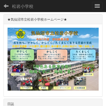
松岩小学校
Toggl
★気仙沼市立松岩小学校ホームページ★
日誌