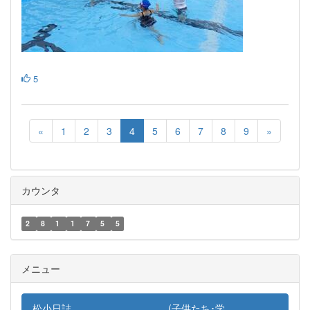
5
«
1
2
3
4
5
6
7
8
9
»
カウンタ
2
8
1
1
7
5
5
メニュー
松小日誌 (子供たち･学